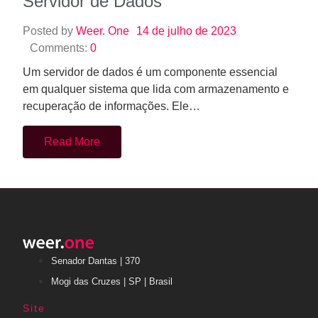
recuperação de informações. Ele…
Read More
Senador Dantas | 370
Mogi das Cruzes | SP | Brasil
Site
Portfolio
Agências
Blog
Trabalhe conosco
Direitos de imagem