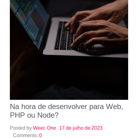
Na hora de desenvolver para Web,
PHP ou Node?
Posted by
Weer. One
17 de julho de 2023
Comments:
0
Ao programar para a web, existem diferenças
significativas entre o uso de PHP e Node.js como
linguagens de programação. O…
Read More