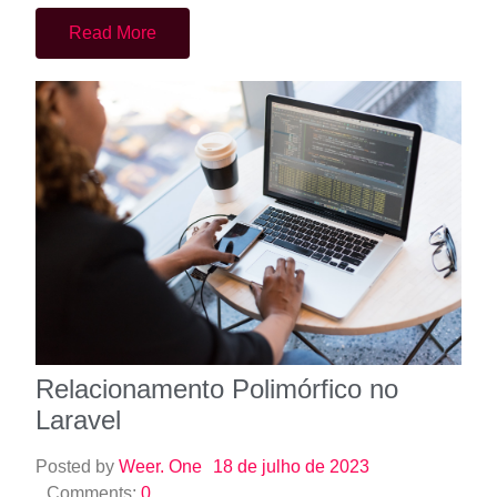
Relacionamento Polimórfico no
Laravel
Posted by
Weer. One
18 de julho de 2023
Comments:
0
No desenvolvimento web utilizando o framework
Laravel, o relacionamento polimórfico é um recurso
avançado que permite estabelecer associações
flexíveis entre…